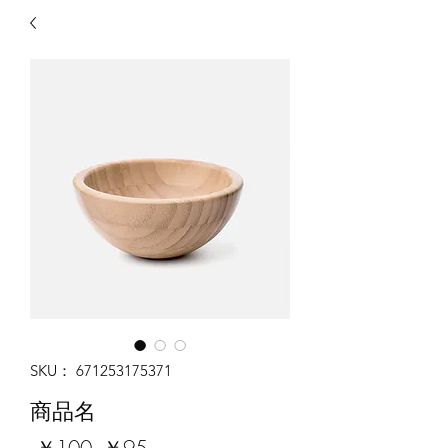
SKU： 671253175371
商品名
通
セ
 ￥100 
￥95