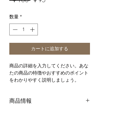
常
ー
数量
*
価
ル
格
価
格
カートに追加する
商品の詳細を入力してください。あな
たの商品の特徴やおすすめのポイント
をわかりやすく説明しましょう。
商品情報
商品の詳細を入力してください。サイ
返品・返金ポリシー
ズ、素材、取扱説明に加え、商品の特
徴やおすすめのポイントなどを説明し
返品・返金規約を入力してください。
ましょう。