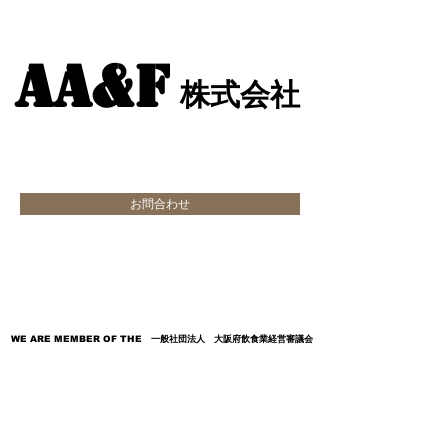
AA&F
AA&F
株式会社
株式会社
お問合わせ
​自社設計・施工・営繕・リース事業
・マニュアルアニメ動画制作
WE ARE MEMBER OF THE 一般社団法人 大阪府飲食業経営審議会
WE ARE MEMBER OF THE 一般社団法人 大阪府飲食業経営審議会