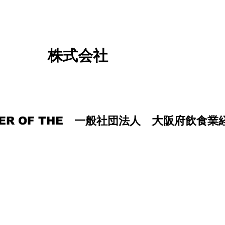
株式会社
株式会社
​自社設計・施工
・マニュアルア
MBER OF THE 一般社団法人 大阪府飲食
MBER OF THE 一般社団法人 大阪府飲食
​​AA&F株式会社