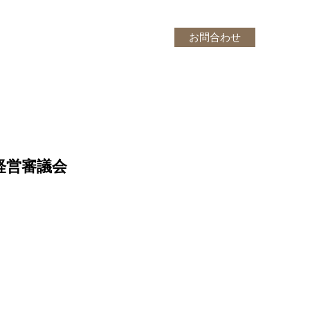
お問合わせ
・営繕・リース事業
ニメ動画制作
業経営審議会
業経営審議会