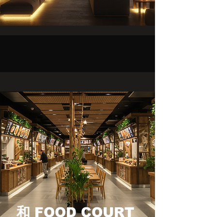
​和 FOOD COURT