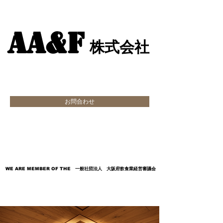
AA&F
AA&F
株式会社
株式会社
お問合わせ
​自社設計・施工・営繕・リース事業
・マニュアルアニメ動画制作
WE ARE MEMBER OF THE 一般社団法人 大阪府飲食業経営審議会
WE ARE MEMBER OF THE 一般社団法人 大阪府飲食業経営審議会